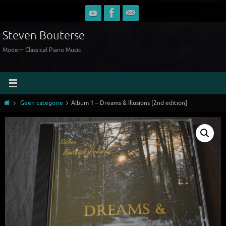
Ga
naar
de
Steven Bouterse
inhoud
Modern Classical Piano Music
Home
Geen categorie
Album 1 – Dreams & Illusions [2nd edition]