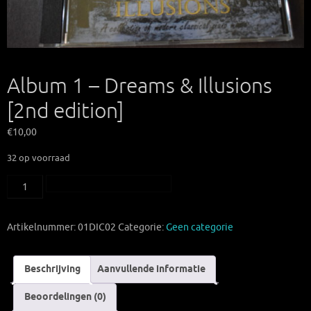
Album 1 – Dreams & Illusions
[2nd edition]
€
10,00
32 op voorraad
Album
Toevoegen aan winkelwagen
1
-
Artikelnummer:
01DIC02
Categorie:
Geen categorie
Dreams
&
Illusions
Beschrijving
Aanvullende informatie
[2nd
Beoordelingen (0)
edition]