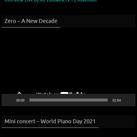
Interview: Live bij M2 ZuidwestTV – 2 november
Zero – A New Decade
Videospeler
00:00
01:54
Mini concert – World Piano Day 2021
Videospeler